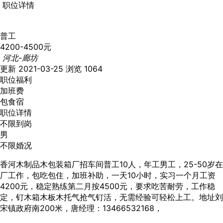
职位详情
普工
4200-4500元
河北-廊坊
更新 2021-03-25
浏览 1064
职位福利
加班费
包食宿
职位详情
不限到岗
男
不限婚况
香河木制品木包装箱厂招车间普工10人，年工男工，25-50岁在
厂工作，包吃包住，加班补助，一天10小时，实习一个月工资
4200元，稳定熟练第二月按4500元，要求吃苦耐劳，工作稳
定，钉木箱木板木托气抢气钉活，无需经验可轻松上工。地址刘
宋镇政府南200米，唐经理：13466532168，