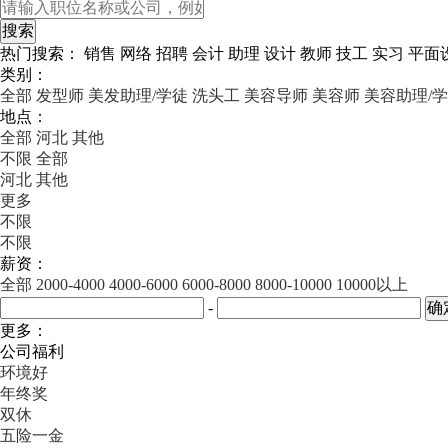
热门搜索：
销售
网络
招聘
会计
助理
设计
教师
技工
实习
平面
类别：
全部
发型师
美发助理/学徒
洗头工
美容导师
美容师
美容助理/
地点：
全部
河北
其他
不限
全部
河北
其他
更多
不限
不限
薪资：
全部
2000-4000
4000-6000
6000-8000
8000-10000
10000以上
-
更多：
公司福利
环境好
年终奖
双休
五险一金