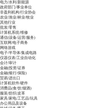
电力/水利/新能源
政府部门/事业单位
非盈利机构/行业协会
农业/渔业/林业/牧业
其他行业
批发/零售
计算机系统/维修
通信(设备/运营/服务)
互联网/电子商务
网络游戏
电子/半导体/集成电路
仪器仪表/工业自动化
会计/审计
金融(投资/证券
金融(银行/保险)
贸易/进出口
计算机软件/硬件
消费品(食/饮/烟酒)
服装/纺织/皮革
家具/家电/工艺品/玩具
办公用品及设备