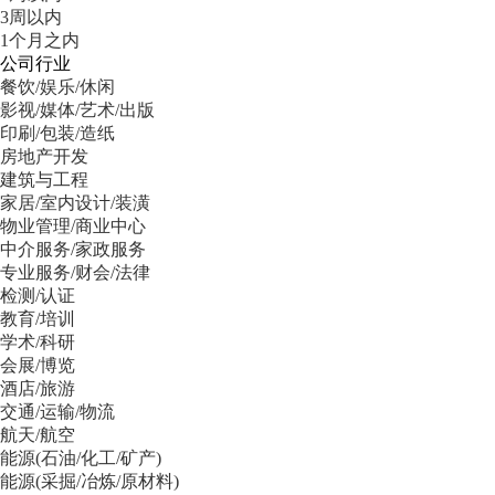
3周以内
1个月之内
公司行业
餐饮/娱乐/休闲
影视/媒体/艺术/出版
印刷/包装/造纸
房地产开发
建筑与工程
家居/室内设计/装潢
物业管理/商业中心
中介服务/家政服务
专业服务/财会/法律
检测/认证
教育/培训
学术/科研
会展/博览
酒店/旅游
交通/运输/物流
航天/航空
能源(石油/化工/矿产)
能源(采掘/冶炼/原材料)