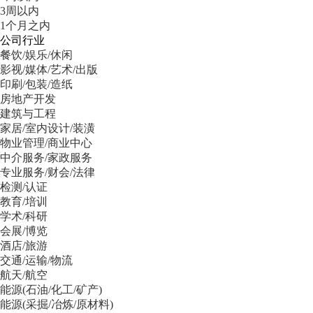
3周以内
1个月之内
公司行业
餐饮/娱乐/休闲
影视/媒体/艺术/出版
印刷/包装/造纸
房地产开发
建筑与工程
家居/室内设计/装潢
物业管理/商业中心
中介服务/家政服务
专业服务/财会/法律
检测/认证
教育/培训
学术/科研
会展/博览
酒店/旅游
交通/运输/物流
航天/航空
能源(石油/化工/矿产)
能源(采掘/冶炼/原材料)