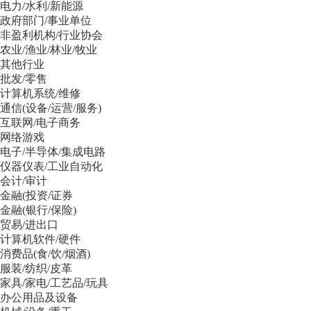
电力/水利/新能源
政府部门/事业单位
非盈利机构/行业协会
农业/渔业/林业/牧业
其他行业
批发/零售
计算机系统/维修
通信(设备/运营/服务)
互联网/电子商务
网络游戏
电子/半导体/集成电路
仪器仪表/工业自动化
会计/审计
金融(投资/证券
金融(银行/保险)
贸易/进出口
计算机软件/硬件
消费品(食/饮/烟酒)
服装/纺织/皮革
家具/家电/工艺品/玩具
办公用品及设备