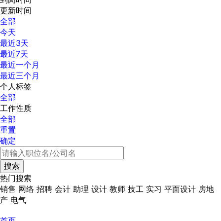
更新时间
全部
今天
最近3天
最近7天
最近一个月
最近三个月
个人标签
全部
工作性质
全部
重置
确定
热门搜索
销售
网络
招聘
会计
助理
设计
教师
技工
实习
平面设计
房地
产
电气
首页