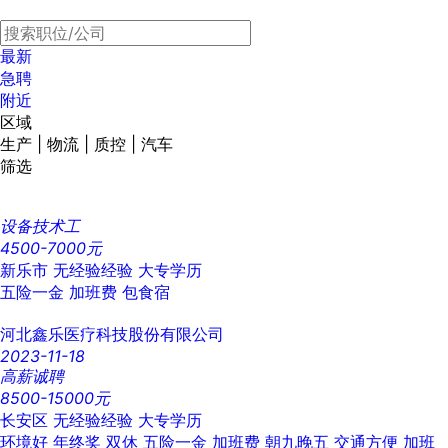
最新
急聘
附近
区域
生产 | 物流 | 质控 | 汽车
筛选
设备技术工
4500-7000元
新乐市
无经验经验
大专学历
五险一金
加班费
包食宿
河北鑫乐医疗科技股份有限公司
2023-11-18
高薪诚聘
8500-15000元
长安区
无经验经验
大专学历
环境好
年终奖
双休
五险一金
加班费
朝九晚五
交通方便
加班