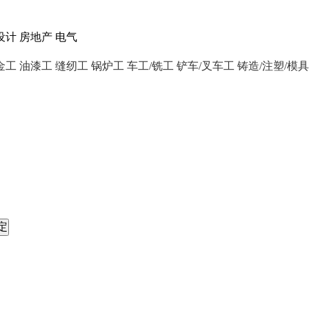
设计
房地产
电气
金工
油漆工
缝纫工
锅炉工
车工/铣工
铲车/叉车工
铸造/注塑/模