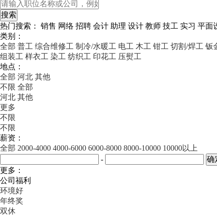
热门搜索：
销售
网络
招聘
会计
助理
设计
教师
技工
实习
平面
类别：
全部
普工
综合维修工
制冷/水暖工
电工
木工
钳工
切割/焊工
钣
组装工
样衣工
染工
纺织工
印花工
压熨工
地点：
全部
河北
其他
不限
全部
河北
其他
更多
不限
不限
薪资：
全部
2000-4000
4000-6000
6000-8000
8000-10000
10000以上
-
更多：
公司福利
环境好
年终奖
双休