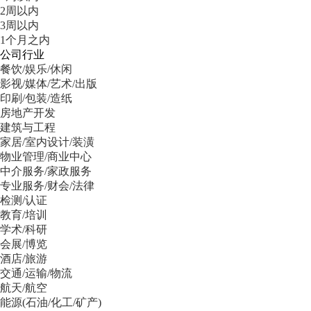
2周以内
3周以内
1个月之内
公司行业
餐饮/娱乐/休闲
影视/媒体/艺术/出版
印刷/包装/造纸
房地产开发
建筑与工程
家居/室内设计/装潢
物业管理/商业中心
中介服务/家政服务
专业服务/财会/法律
检测/认证
教育/培训
学术/科研
会展/博览
酒店/旅游
交通/运输/物流
航天/航空
能源(石油/化工/矿产)