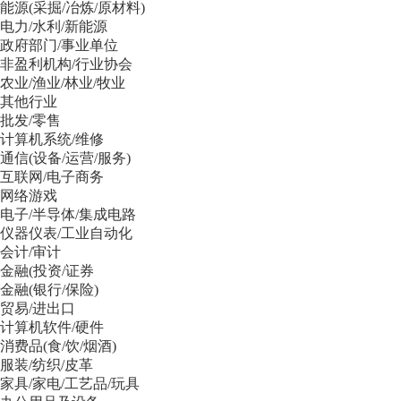
能源(采掘/冶炼/原材料)
电力/水利/新能源
政府部门/事业单位
非盈利机构/行业协会
农业/渔业/林业/牧业
其他行业
批发/零售
计算机系统/维修
通信(设备/运营/服务)
互联网/电子商务
网络游戏
电子/半导体/集成电路
仪器仪表/工业自动化
会计/审计
金融(投资/证券
金融(银行/保险)
贸易/进出口
计算机软件/硬件
消费品(食/饮/烟酒)
服装/纺织/皮革
家具/家电/工艺品/玩具