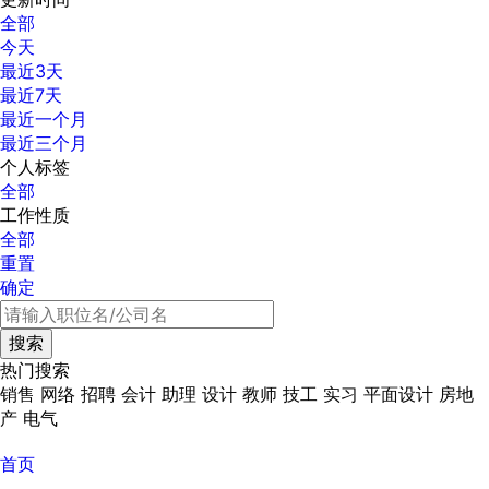
全部
今天
最近3天
最近7天
最近一个月
最近三个月
个人标签
全部
工作性质
全部
重置
确定
热门搜索
销售
网络
招聘
会计
助理
设计
教师
技工
实习
平面设计
房地
产
电气
首页