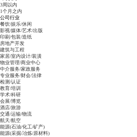
3周以内
1个月之内
公司行业
餐饮/娱乐/休闲
影视/媒体/艺术/出版
印刷/包装/造纸
房地产开发
建筑与工程
家居/室内设计/装潢
物业管理/商业中心
中介服务/家政服务
专业服务/财会/法律
检测/认证
教育/培训
学术/科研
会展/博览
酒店/旅游
交通/运输/物流
航天/航空
能源(石油/化工/矿产)
能源(采掘/冶炼/原材料)