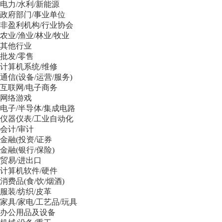
电力/水利/新能源
政府部门/事业单位
非盈利机构/行业协会
农业/渔业/林业/牧业
其他行业
批发/零售
计算机系统/维修
通信(设备/运营/服务)
互联网/电子商务
网络游戏
电子/半导体/集成电路
仪器仪表/工业自动化
会计/审计
金融(投资/证券
金融(银行/保险)
贸易/进出口
计算机软件/硬件
消费品(食/饮/烟酒)
服装/纺织/皮革
家具/家电/工艺品/玩具
办公用品及设备