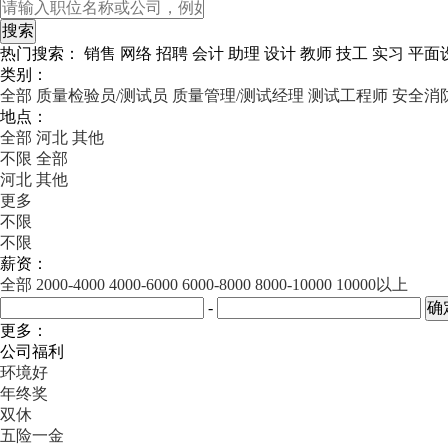
热门搜索：
销售
网络
招聘
会计
助理
设计
教师
技工
实习
平面
类别：
全部
质量检验员/测试员
质量管理/测试经理
测试工程师
安全消
地点：
全部
河北
其他
不限
全部
河北
其他
更多
不限
不限
薪资：
全部
2000-4000
4000-6000
6000-8000
8000-10000
10000以上
-
更多：
公司福利
环境好
年终奖
双休
五险一金