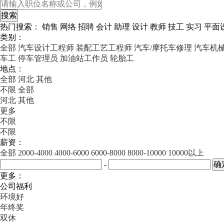
热门搜索：
销售
网络
招聘
会计
助理
设计
教师
技工
实习
平面
类别：
全部
汽车设计工程师
装配工艺工程师
汽车/摩托车修理
汽车机
车工
停车管理员
加油站工作员
轮胎工
地点：
全部
河北
其他
不限
全部
河北
其他
更多
不限
不限
薪资：
全部
2000-4000
4000-6000
6000-8000
8000-10000
10000以上
-
更多：
公司福利
环境好
年终奖
双休