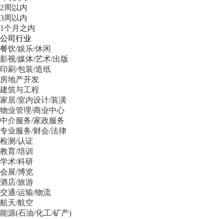
2周以内
3周以内
1个月之内
公司行业
餐饮/娱乐/休闲
影视/媒体/艺术/出版
印刷/包装/造纸
房地产开发
建筑与工程
家居/室内设计/装潢
物业管理/商业中心
中介服务/家政服务
专业服务/财会/法律
检测/认证
教育/培训
学术/科研
会展/博览
酒店/旅游
交通/运输/物流
航天/航空
能源(石油/化工/矿产)