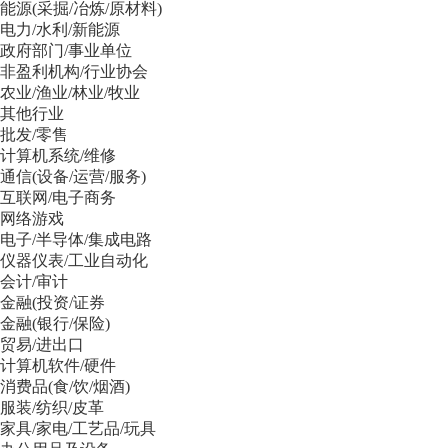
能源(采掘/冶炼/原材料)
电力/水利/新能源
政府部门/事业单位
非盈利机构/行业协会
农业/渔业/林业/牧业
其他行业
批发/零售
计算机系统/维修
通信(设备/运营/服务)
互联网/电子商务
网络游戏
电子/半导体/集成电路
仪器仪表/工业自动化
会计/审计
金融(投资/证券
金融(银行/保险)
贸易/进出口
计算机软件/硬件
消费品(食/饮/烟酒)
服装/纺织/皮革
家具/家电/工艺品/玩具