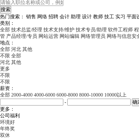
热门搜索：
销售
网络
招聘
会计
助理
设计
教师
技工
实习
平面
类别：
全部
技术总监/经理
技术支持/维护
技术专员/助理
软件工程师
程
管
产品经理/专员
网站运营
网站编辑
网络管理员
网络与信息安
地点：
全部
河北
其他
不限
全部
河北
其他
更多
不限
不限
薪资：
全部
2000-4000
4000-6000
6000-8000
8000-10000
10000以上
-
更多：
公司福利
环境好
年终奖
双休