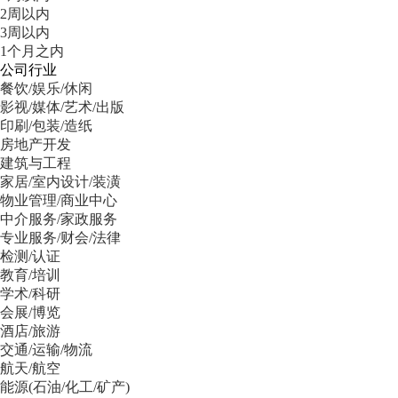
2周以内
3周以内
1个月之内
公司行业
餐饮/娱乐/休闲
影视/媒体/艺术/出版
印刷/包装/造纸
房地产开发
建筑与工程
家居/室内设计/装潢
物业管理/商业中心
中介服务/家政服务
专业服务/财会/法律
检测/认证
教育/培训
学术/科研
会展/博览
酒店/旅游
交通/运输/物流
航天/航空
能源(石油/化工/矿产)