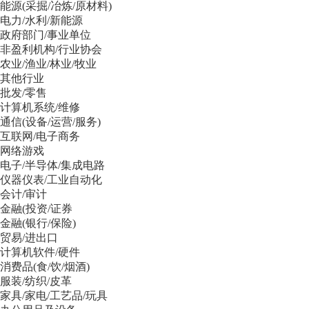
能源(采掘/冶炼/原材料)
电力/水利/新能源
政府部门/事业单位
非盈利机构/行业协会
农业/渔业/林业/牧业
其他行业
批发/零售
计算机系统/维修
通信(设备/运营/服务)
互联网/电子商务
网络游戏
电子/半导体/集成电路
仪器仪表/工业自动化
会计/审计
金融(投资/证券
金融(银行/保险)
贸易/进出口
计算机软件/硬件
消费品(食/饮/烟酒)
服装/纺织/皮革
家具/家电/工艺品/玩具