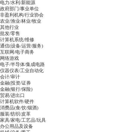
电力/水利/新能源
政府部门/事业单位
非盈利机构/行业协会
农业/渔业/林业/牧业
其他行业
批发/零售
计算机系统/维修
通信(设备/运营/服务)
互联网/电子商务
网络游戏
电子/半导体/集成电路
仪器仪表/工业自动化
会计/审计
金融(投资/证券
金融(银行/保险)
贸易/进出口
计算机软件/硬件
消费品(食/饮/烟酒)
服装/纺织/皮革
家具/家电/工艺品/玩具
办公用品及设备