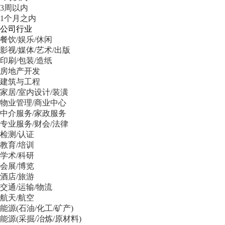
3周以内
1个月之内
公司行业
餐饮/娱乐/休闲
影视/媒体/艺术/出版
印刷/包装/造纸
房地产开发
建筑与工程
家居/室内设计/装潢
物业管理/商业中心
中介服务/家政服务
专业服务/财会/法律
检测/认证
教育/培训
学术/科研
会展/博览
酒店/旅游
交通/运输/物流
航天/航空
能源(石油/化工/矿产)
能源(采掘/冶炼/原材料)