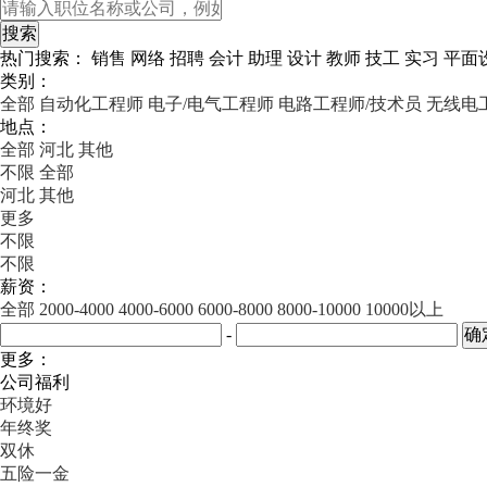
热门搜索：
销售
网络
招聘
会计
助理
设计
教师
技工
实习
平面
类别：
全部
自动化工程师
电子/电气工程师
电路工程师/技术员
无线电
地点：
全部
河北
其他
不限
全部
河北
其他
更多
不限
不限
薪资：
全部
2000-4000
4000-6000
6000-8000
8000-10000
10000以上
-
更多：
公司福利
环境好
年终奖
双休
五险一金