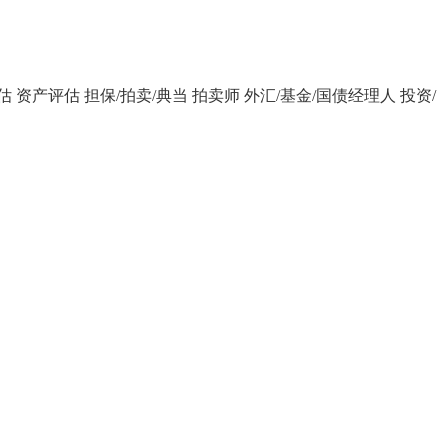
估
资产评估
担保/拍卖/典当
拍卖师
外汇/基金/国债经理人
投资/