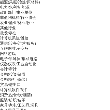
能源(采掘/冶炼/原材料)
电力/水利/新能源
政府部门/事业单位
非盈利机构/行业协会
农业/渔业/林业/牧业
其他行业
批发/零售
计算机系统/维修
通信(设备/运营/服务)
互联网/电子商务
网络游戏
电子/半导体/集成电路
仪器仪表/工业自动化
会计/审计
金融(投资/证券
金融(银行/保险)
贸易/进出口
计算机软件/硬件
消费品(食/饮/烟酒)
服装/纺织/皮革
家具/家电/工艺品/玩具