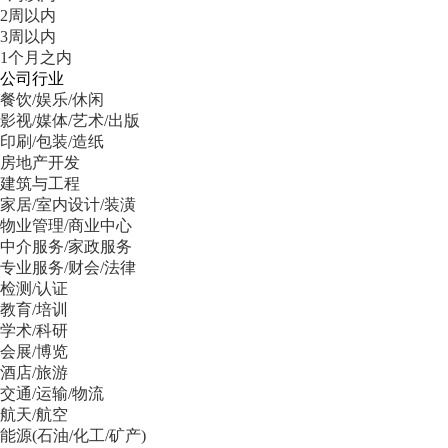
2周以内
3周以内
1个月之内
公司行业
餐饮/娱乐/休闲
影视/媒体/艺术/出版
印刷/包装/造纸
房地产开发
建筑与工程
家居/室内设计/装潢
物业管理/商业中心
中介服务/家政服务
专业服务/财会/法律
检测/认证
教育/培训
学术/科研
会展/博览
酒店/旅游
交通/运输/物流
航天/航空
能源(石油/化工/矿产)