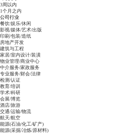
3周以内
1个月之内
公司行业
餐饮/娱乐/休闲
影视/媒体/艺术/出版
印刷/包装/造纸
房地产开发
建筑与工程
家居/室内设计/装潢
物业管理/商业中心
中介服务/家政服务
专业服务/财会/法律
检测/认证
教育/培训
学术/科研
会展/博览
酒店/旅游
交通/运输/物流
航天/航空
能源(石油/化工/矿产)
能源(采掘/冶炼/原材料)